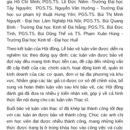
gia Hồ Chí Minh; PGS.TS. Lê Đức Niêm -Trường Đại học
Tây Nguyên; PGS.TS. Nguyễn Văn Hưởng - Trường Đại
học sư phạm kỹ thuật Hưng Yên; PGS.TS. Bùi Thị Minh
Nguyệt - Đại học Lâm Nghiệp Hà Nội; PGS.TS. Bùi Quang
Bình - Trường Đại học Kinh tế Đà Nẵng; PGS.TS. Bùi Đức
Tính, PGS.TS. Bùi Dũng Thể và TS. Phạm Xuân Hùng -
Trường Đại học Kinh tế - Đại học Huế
Theo kết luận của Hội đồng, Lễ bảo vệ luận văn được diễn ra
nghiêm túc theo đúng quy định;
các luận văn được bảo vệ
đợt này đều mang tính thực tiễn cao, đề cập đến những vấn
đề cấp thiết của các chính sách, hoạt động kinh tế, quản trị
kinh doanh của các cơ quan, đơn vị tại địa phương và khu
vực. Nhằm giúp các tác giả có được cơ sở để chỉnh sửa, bổ
sung và hoàn thiện luận văn sau khi bảo vệ, các Hội đồng
đánh giá đã đưa ra nhiều ý kiến nhận xét, góp ý về cả hình
thức lẫn nội dung cho các luận văn Thạc sĩ.
Buổi bảo vệ luận văn thạc sĩ đã khép lại thành công tốt đẹp
với các luận án được bảo vệ thành công. Chúc các anh chị
em học viên đạt được nhiều thành công, mang những kiến
thức được trang bị ở trong khóa học vào công việc và cuộc